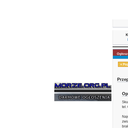
K
Ogłosz
« Po
Prze
Op
Sku
tel
Naj
zwi
bra