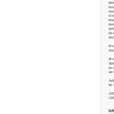
któ
kos
mus
9 m
fin
bio
doś
do 
bez
W r
wsz
W r
Spó
po 
we 
Jeś
tel
15/
13/
In