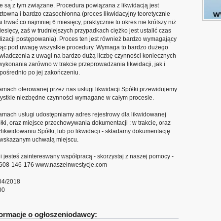
re są z tym związane. Procedura powiązana z likwidacją jest
ztowna i bardzo czasochłonna (proces likwidacyjny teoretycznie
i trwać co najmniej 6 miesięcy, praktycznie to okres nie krótszy niż
iesięcy, zaś w trudniejszych przypadkach ciężko jest ustalić czas
alizacji postępowania). Proces ten jest również bardzo wymagający
rąc pod uwagę wszystkie procedury. Wymaga to bardzo dużego
wiadczenia z uwagi na bardzo dużą liczbę czynności koniecznych
wykonania zarówno w trakcie przeprowadzania likwidacji, jak i
pośrednio po jej zakończeniu.
amach oferowanej przez nas usługi likwidacji Spółki przewidujemy
ystkie niezbędne czynności wymagane w całym procesie.
amach usługi udostępniamy adres rejestrowy dla likwidowanej
łki, oraz miejsce przechowywania dokumentacji : w trakcie, oraz
zlikwidowaniu Spółki, lub po likwidacji - składamy dokumentację
wskazanym uchwałą miejscu.
li jesteś zaintereswany współpracą - skorzystaj z naszej pomocy -
. 608-146-176 www.naszeinwestycje.com
04/2018
00
formacje o ogłoszeniodawcy: